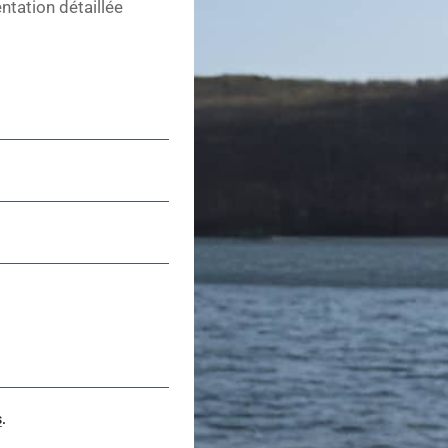
tation détaillée
s
.